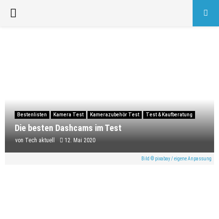
PRIMARY
MENU
Bestenlisten
Kamera Test
Kamerazubehör Test
Test & Kaufberatung
Die besten Dashcams im Test
von
Tech aktuell
12. Mai 2020
Bild © pixabay / eigene Anpassung