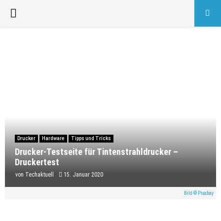
PRIMARY
MENU
Drucker
Hardware
Tipps und Tricks
Drucker-Testseite für Tintenstrahldrucker –
Druckertest
von
Techaktuell
15. Januar 2020
Bild © Pixabay