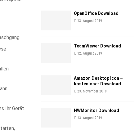
OpenOffice Download
13. August 2019
Waschgang.
TeamViewer Download
ese
12. August 2019
llen
Amazon Desktop Icon –
kostenloser Download
kann
23. November 2019
ss Ihr Gerät
HWMonitor Download
13. August 2019
starten,