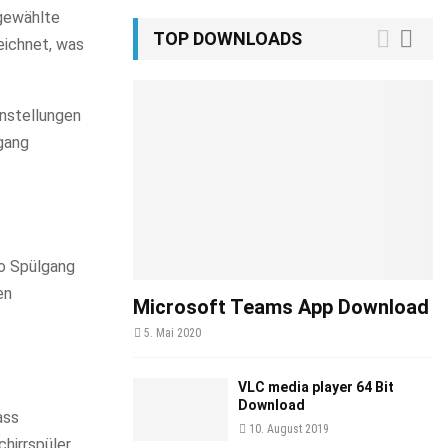
 gewählte
TOP DOWNLOADS
eichnet, was
instellungen
lgang
ro Spülgang
en
Microsoft Teams App Download
5. Mai 2020
VLC media player 64 Bit
Download
ass
10. August 2019
hirrspüler