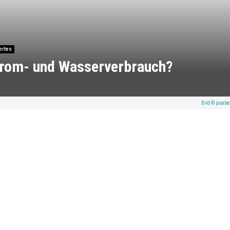
ertes
Strom- und Wasserverbrauch?
Bild © pixab