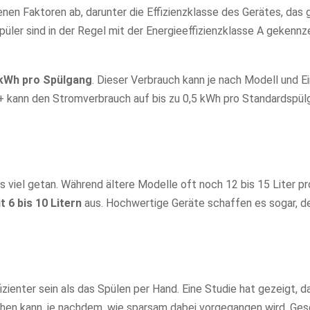
nen Faktoren ab, darunter die Effizienzklasse des Gerätes, das
ler sind in der Regel mit der Energieeffizienzklasse A gekennz
6 kWh pro Spülgang
. Dieser Verbrauch kann je nach Modell und E
A+++ kann den Stromverbrauch auf bis zu 0,5 kWh pro Standardspü
s viel getan. Während ältere Modelle oft noch 12 bis 15 Liter p
6 bis 10 Litern
aus. Hochwertige Geräte schaffen es sogar, d
ienter sein als das Spülen per Hand. Eine Studie hat gezeigt, d
hen kann, je nachdem, wie sparsam dabei vorgegangen wird. Gesc