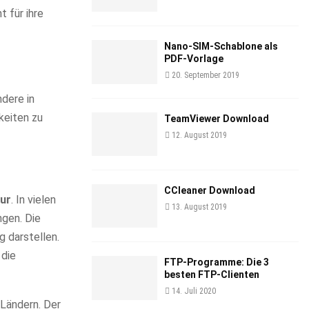
 für ihre
Nano-SIM-Schablone als
PDF-Vorlage
20. September 2019
dere in
keiten zu
TeamViewer Download
12. August 2019
CCleaner Download
tur
. In vielen
13. August 2019
ngen. Die
g darstellen.
 die
FTP-Programme: Die 3
besten FTP-Clienten
14. Juli 2020
 Ländern. Der