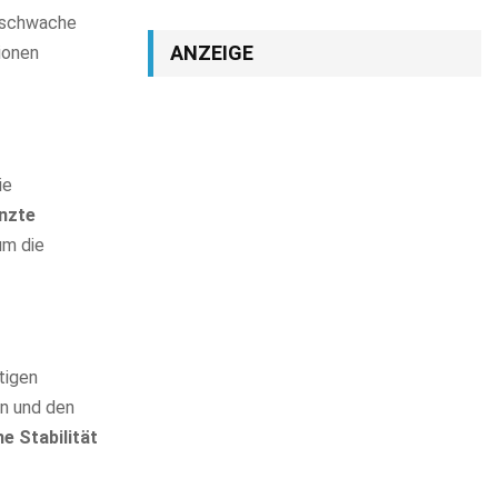
nsschwache
ANZEIGE
ionen
ie
nzte
um die
tigen
rn und den
e Stabilität