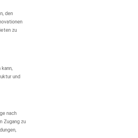
n, den
nnovationen
ieten zu
 kann,
ruktur und
age nach
en Zugang zu
ndungen,