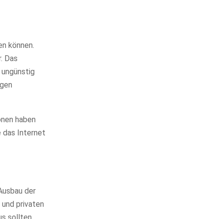
en können.
. Das
 ungünstig
ngen
ionen haben
 das Internet
Ausbau der
 und privaten
s sollten