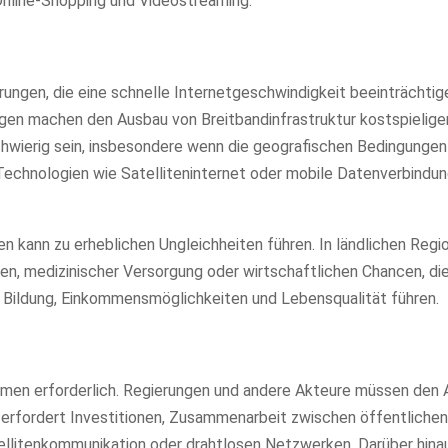
 Online-Shopping und Videostreaming.
ungen, die eine schnelle Internetgeschwindigkeit beeinträchtig
gen machen den Ausbau von Breitbandinfrastruktur kostspieliger
hwierig sein, insbesondere wenn die geografischen Bedingungen
ve Technologien wie Satelliteninternet oder mobile Datenverbindu
en kann zu erheblichen Ungleichheiten führen. In ländlichen Reg
, medizinischer Versorgung oder wirtschaftlichen Chancen, die
f Bildung, Einkommensmöglichkeiten und Lebensqualität führen.
hmen erforderlich. Regierungen und andere Akteure müssen den 
ies erfordert Investitionen, Zusammenarbeit zwischen öffentlichen
llitenkommunikation oder drahtlosen Netzwerken. Darüber hinau