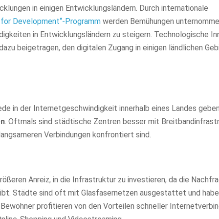
cklungen in einigen Entwicklungsländern. Durch internationale
tal for Development“-Programm
werden Bemühungen unternomme
igkeiten in Entwicklungsländern zu steigern. Technologische I
azu beigetragen, den digitalen Zugang in einigen ländlichen Geb
ede in der Internetgeschwindigkeit innerhalb eines Landes geben
en
. Oftmals sind städtische Zentren besser mit Breitbandinfrast
langsameren Verbindungen konfrontiert sind.
ßeren Anreiz, in die Infrastruktur zu investieren, da die Nachfr
gibt. Städte sind oft mit Glasfasernetzen ausgestattet und hab
Bewohner profitieren von den Vorteilen schneller Internetverbi