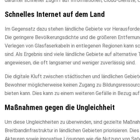
darunter schneller Zugriff auf Informationen, Cloud-Dienste,
Schnelles Internet auf dem Land
Im Gegensatz dazu stehen ländliche Gebiete vor Herausforder
Die geringere Bevölkerungsdichte und die größeren Entfernun
Verlegen von Glasfaserkabeln in entlegenen Regionen kann sc
sind. Als Ergebnis sind viele ländliche Gebiete auf alternati
angewiesen, die oft langsamer und weniger zuverlässig sind.
Die digitale Kluft zwischen städtischen und ländlichen Gebiet
Bewohner möglicherweise keinen Zugang zu Bildungsressourcen
bieten kann. Dies kann zu einem weiteren Gefälle in Bezug au
Maßnahmen gegen die Ungleichheit
Um diese Ungleichheiten zu überwinden, sind gezielte Maßna
Breitbandinfrastruktur in ländlichen Gebieten priorisieren. D
Akteuren sowie innovative Lösungen wie die Nutzung von Sate