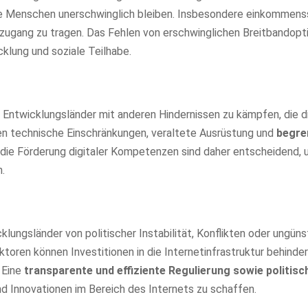
iele Menschen unerschwinglich bleiben. Insbesondere einkomme
tzugang zu tragen. Das Fehlen von erschwinglichen Breitbandopt
cklung und soziale Teilhabe.
 Entwicklungsländer mit anderen Hindernissen zu kämpfen, die d
en technische Einschränkungen, veraltete Ausrüstung und
begre
 die Förderung digitaler Kompetenzen sind daher entscheidend, 
.
klungsländer von politischer Instabilität, Konflikten oder ungüns
oren können Investitionen in die Internetinfrastruktur behinde
 Eine
transparente und effiziente Regulierung sowie politisch
und Innovationen im Bereich des Internets zu schaffen.