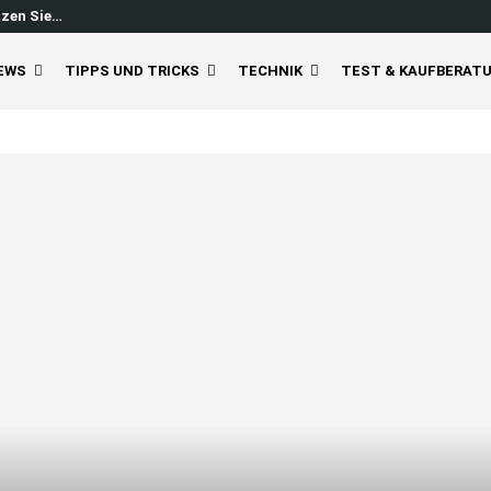
tzen Sie…
Windows 11 Feed ausschalten: So
EWS
TIPPS UND TRICKS
TECHNIK
TEST & KAUFBERAT