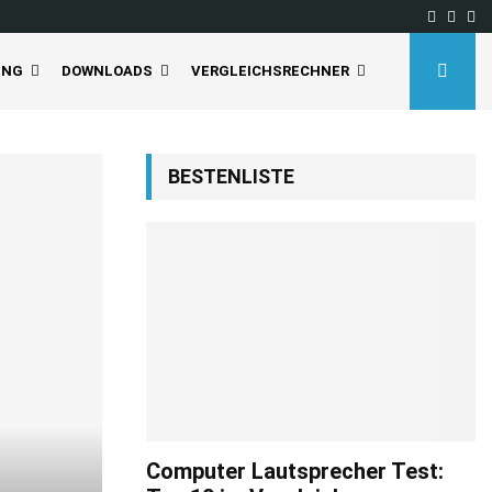
Facebo
Inst
Yo
 deaktivieren Sie…
Tineco Floor One S5 Pro
UNG
DOWNLOADS
VERGLEICHSRECHNER
BESTENLISTE
Computer Lautsprecher Test: