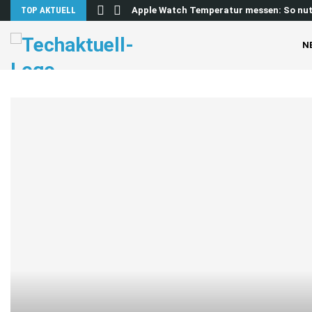
o lösen…
TOP AKTUELL
Apple Watch Temperatur messen: So nu
N