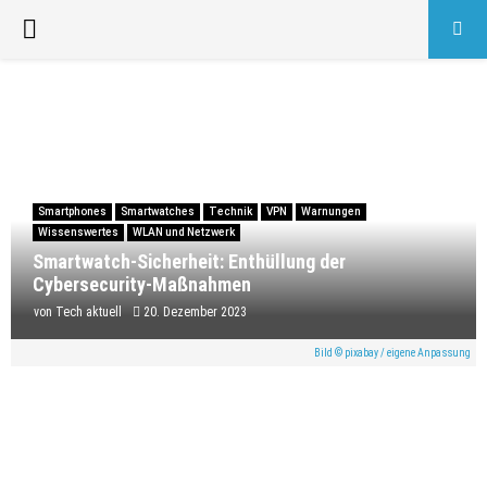
PRIMARY
MENU
Smartphones
Smartwatches
Technik
VPN
Warnungen
Wissenswertes
WLAN und Netzwerk
Smartwatch-Sicherheit: Enthüllung der
Cybersecurity-Maßnahmen
von
Tech aktuell
20. Dezember 2023
Bild © pixabay / eigene Anpassung