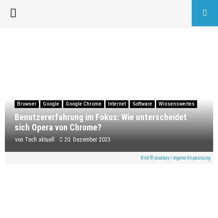
PRIMARY
MENU
Browser
Google
Google Chrome
Internet
Software
Wissenswertes
Benutzererfahrung im Fokus: Wie unterscheidet
sich Opera von Chrome?
von
Tech aktuell
20. Dezember 2023
Bild © pixabay / eigene Anpassung