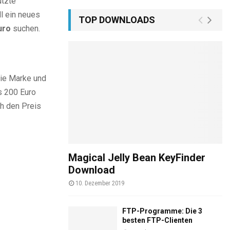
utzte
l ein neues
TOP DOWNLOADS
uro
suchen.
die Marke und
s 200 Euro
ch den Preis
Magical Jelly Bean KeyFinder
Download
10. Dezember 2019
FTP-Programme: Die 3
besten FTP-Clienten