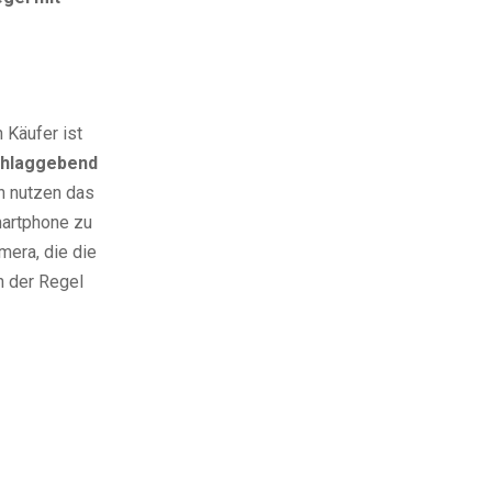
 Käufer ist
chlaggebend
en nutzen das
martphone zu
mera, die die
n der Regel