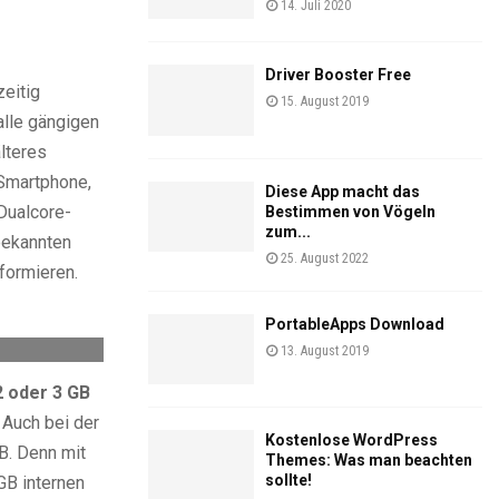
14. Juli 2020
Driver Booster Free
zeitig
15. August 2019
alle gängigen
lteres
 Smartphone,
Diese App macht das
Dualcore-
Bestimmen von Vögeln
zum...
bekannten
25. August 2022
nformieren.
PortableApps Download
13. August 2019
 oder 3 GB
 Auch bei der
Kostenlose WordPress
B. Denn mit
Themes: Was man beachten
sollte!
GB internen