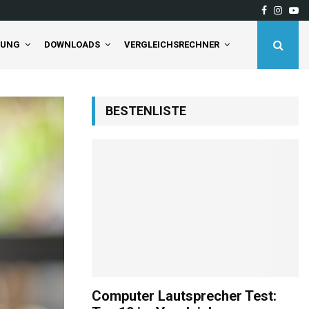
Facebook
Insta
Yo
deaktivieren Sie…
Tineco Floor One S5 Pro 2
TUNG
DOWNLOADS
VERGLEICHSRECHNER
BESTENLISTE
Computer Lautsprecher Test: