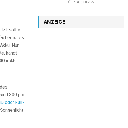
15. August 2022
ANZEIGE
zt, sollte
acher ist es
 Akku. Nur
te, hängt
000 mAh
.
 des
sind 300 ppi
D oder Full-
 Sonnenlicht