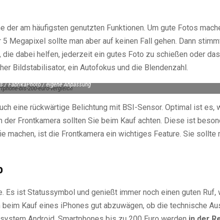
ne der am häufigsten genutzten Funktionen. Um gute Fotos mach
r 5 Megapixel sollte man aber auf keinen Fall gehen. Dann stimmt
, die dabei helfen, jederzeit ein gutes Foto zu schießen oder da
er Bildstabilisator, ein Autofokus und die Blendenzahl.
s / FabrikaPhoto / eigene Anpassung
uch eine rückwärtige Belichtung mit BSI-Sensor. Optimal ist es,
n der Frontkamera sollten Sie beim Kauf achten. Diese ist beson
ie machen, ist die Frontkamera ein wichtiges Feature. Sie sollt
o
e. Es ist Statussymbol und genießt immer noch einen guten Ruf, 
h beim Kauf eines iPhones gut abzuwägen, ob die technische Au
iebssystem Android. Smartphones bis zu 200 Euro werden
in der R