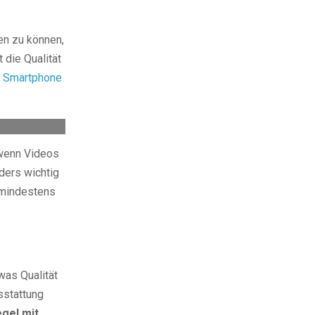
en zu können,
 die Qualität
s
Smartphone
 wenn Videos
ders wichtig
e mindestens
was Qualität
sstattung
egel mit