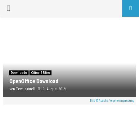
PRIMARY
MENU
Downloads
Office & Büro
OpenOffice Download
von
Tech aktuell
13. August 2019
Bild © Apache / eigene Anpassung