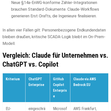
Neue §14a-EnWG-konforme Zähler-Integrationen
brauchen Standard-Dokumente. Claude-Workflows
generieren Erst-Drafts, die Ingenieure finalisieren.
In allen vier Fällen gilt: Personenbezogene Endkundendaten
bleiben draußen, kritische SCADA-Logik bleibt im On-Prem-
Modell.
Vergleich: Claude für Unternehmen vs.
ChatGPT vs. Copilot
Kriterium
ChatGPT
GitHub
Claude via AWS
Enterprise
Copilot
Bedrock EU
Enterpris
e
EU-
eingeschrä
Microsof
AWS Frankfurt,