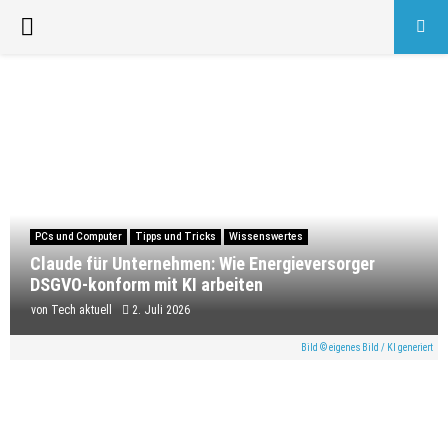
PRIMARY
MENU
PCs und Computer
Tipps und Tricks
Wissenswertes
Claude für Unternehmen: Wie Energieversorger
DSGVO-konform mit KI arbeiten
von
Tech aktuell
2. Juli 2026
Bild © eigenes Bild / KI generiert