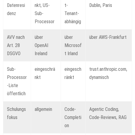
Datenresi
nkt, US-
t-
Dublin, Paris
denz
Sub-
Tenant-
Processor
abhängig
AVV nach
über
über
über AWS-Frankfurt
Art. 28
OpenAI
Microsof
DSGVO
Ireland
t Irland
Sub-
eingeschrä
eingesch
trust.anthropic.com,
Processor
nkt
ränkt
dynamisch
-Liste
öffentlich
Schulungs
allgemein
Code-
Agentic Coding,
fokus
Completi
Code-Reviews, RAG
on