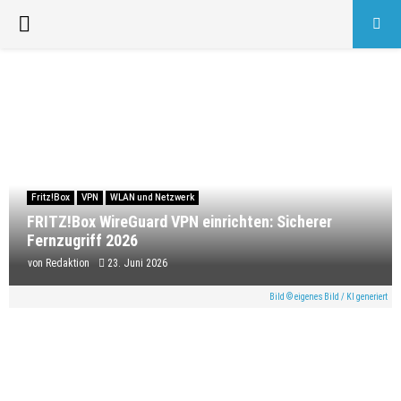
PRIMARY
MENU
Fritz!Box
VPN
WLAN und Netzwerk
FRITZ!Box WireGuard VPN einrichten: Sicherer
Fernzugriff 2026
von
Redaktion
23. Juni 2026
Bild © eigenes Bild / KI generiert