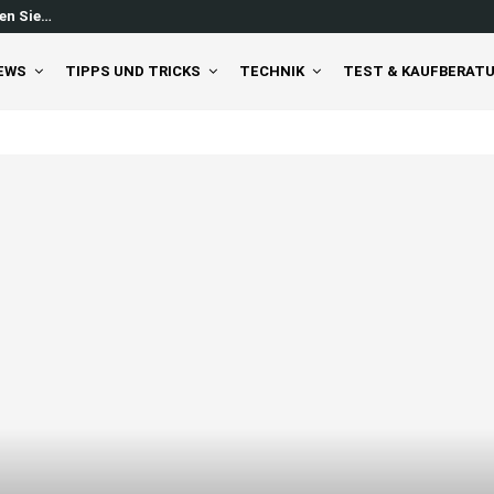
en Sie…
Windows 11 Feed ausschalten: So 
EWS
TIPPS UND TRICKS
TECHNIK
TEST & KAUFBERAT