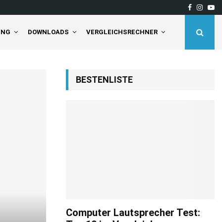
Facebook
Insta
Yo
deaktivieren Sie…
Tineco Floor One S5 Pro 
UNG
DOWNLOADS
VERGLEICHSRECHNER
BESTENLISTE
Computer Lautsprecher Test: