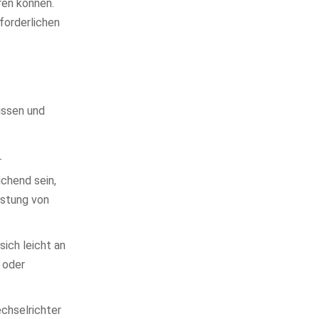
ren können.
forderlichen
issen und
r
ichend sein,
istung von
ich leicht an
 oder
chselrichter