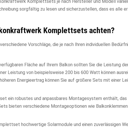
lkonkraftwerk Komplettsets je nach Hersteller und Modell variie
reibung sorgfältig zu lesen und sicherzustellen, dass es alle er
lkonkraftwerk Komplettsets achten?
erschiedene Vorschläge, die je nach Ihren individuellen Bedürfn
verfügbaren Fläche auf Ihrem Balkon sollten Sie die Leistung de
iner Leistung von beispielsweise 200 bis 600 Watt können ausre
höheren Energieertrag können Sie auf größere Sets mit einer Le
tset ein robustes und anpassbares Montagesystem enthält, das s
e Sets bieten verschiedene Montageoptionen wie Balkonklemmen
Komplettset hochwertige Solarmodule und einen zuverlässigen We