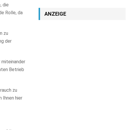
, die
de Rolle, da
ANZEIGE
n zu
ng der
 miteinander
nten Betrieb
brauch zu
 Ihnen hier