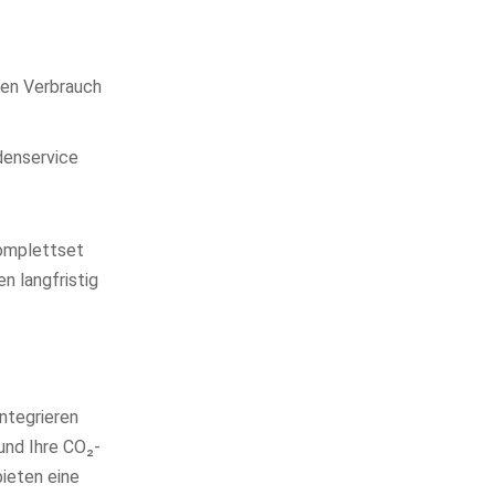
den Verbrauch
ndenservice
Komplettset
n langfristig
integrieren
und Ihre CO₂-
bieten eine