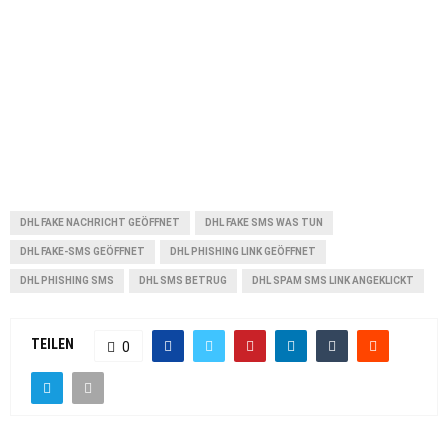
DHL FAKE NACHRICHT GEÖFFNET
DHL FAKE SMS WAS TUN
DHL FAKE-SMS GEÖFFNET
DHL PHISHING LINK GEÖFFNET
DHL PHISHING SMS
DHL SMS BETRUG
DHL SPAM SMS LINK ANGEKLICKT
TEILEN
0