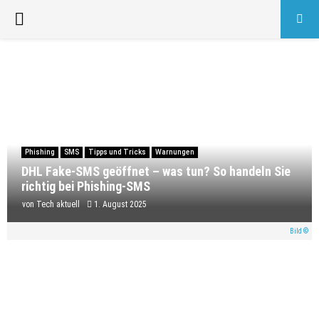
PRIMARY
MENU
Phishing
SMS
Tipps und Tricks
Warnungen
DHL Fake-SMS geöffnet – was tun? So handeln Sie
richtig bei Phishing-SMS
von
Tech aktuell
1. August 2025
Bild ©