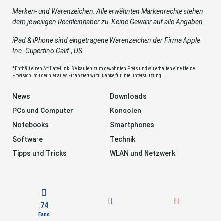
Marken- und Warenzeichen: Alle erwähnten Markenrechte stehen
dem jeweiligen Rechteinhaber zu. Keine Gewähr auf alle Angaben.
iPad & iPhone sind eingetragene Warenzeichen der Firma Apple
Inc. Cupertino Calif., US
*Enthält einen Affiliate-Link. Sie kaufen zum gewohnten Preis und wir erhalten eine kleine
Provision, mit der hier alles Finanziert wird. Danke für Ihre Unterstützung.
News
Downloads
PCs und Computer
Konsolen
Notebooks
Smartphones
Software
Technik
Tipps und Tricks
WLAN und Netzwerk
74
Fans