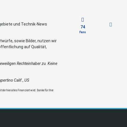
sgebiete und Technik-News
74
Fans
würfe, sowie Bilder, nutzen wir
ffentlichung auf Qualität,
weiligen Rechteinhaber zu. Keine
ertino Calif., US
 der hier alles Finanziert wird. Danke für Ihre