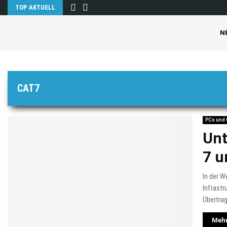
TOP AKTUELL
N
CAT7
PCs und
Unt
7 u
In der W
Infrastr
Übertrag
Mehr