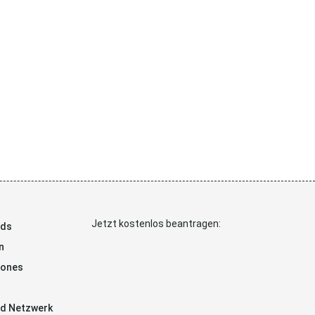
Jetzt kostenlos beantragen:
ads
n
hones
d Netzwerk