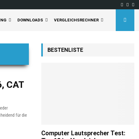
Facebo
Inst
Yo
UNG
DOWNLOADS
VERGLEICHSRECHNER
BESTENLISTE
6, CAT
jeder
cheidend für die
Computer Lautsprecher Test: