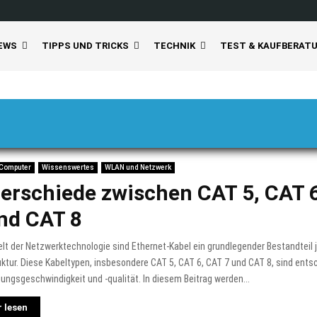
EWS
TIPPS UND TRICKS
TECHNIK
TEST & KAUFBERAT
 Computer
Wissenswertes
WLAN und Netzwerk
erschiede zwischen CAT 5, CAT 
nd CAT 8
elt der Netzwerktechnologie sind Ethernet-Kabel ein grundlegender Bestandteil 
uktur. Diese Kabeltypen, insbesondere CAT 5, CAT 6, CAT 7 und CAT 8, sind ents
ungsgeschwindigkeit und -qualität. In diesem Beitrag werden...
 lesen