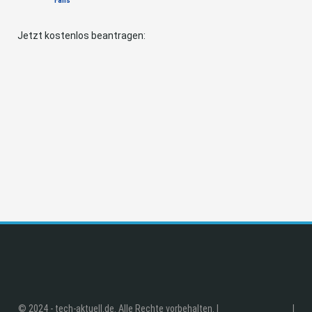
Fans
Jetzt kostenlos beantragen:
© 2024 - tech-aktuell.de. Alle Rechte vorbehalten. |
|