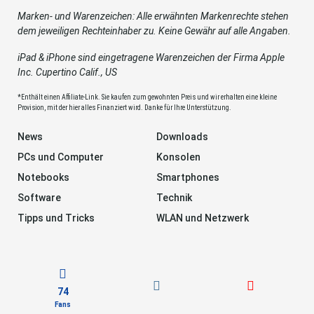
Marken- und Warenzeichen: Alle erwähnten Markenrechte stehen
dem jeweiligen Rechteinhaber zu. Keine Gewähr auf alle Angaben.
iPad & iPhone sind eingetragene Warenzeichen der Firma Apple
Inc. Cupertino Calif., US
*Enthält einen Affiliate-Link. Sie kaufen zum gewohnten Preis und wir erhalten eine kleine
Provision, mit der hier alles Finanziert wird. Danke für Ihre Unterstützung.
News
Downloads
PCs und Computer
Konsolen
Notebooks
Smartphones
Software
Technik
Tipps und Tricks
WLAN und Netzwerk
74
Fans