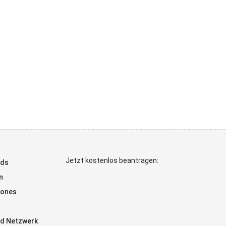
Jetzt kostenlos beantragen:
ads
n
hones
d Netzwerk