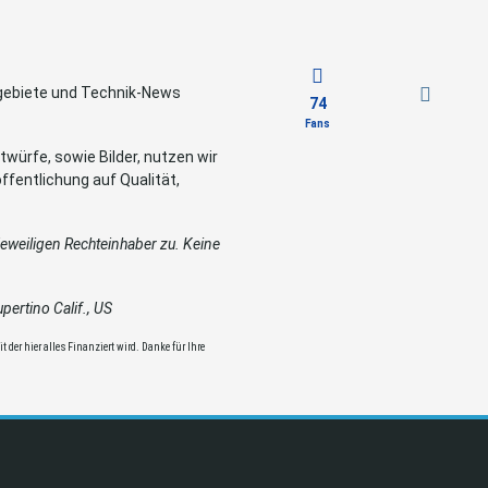
sgebiete und Technik-News
74
Fans
würfe, sowie Bilder, nutzen wir
ffentlichung auf Qualität,
weiligen Rechteinhaber zu. Keine
ertino Calif., US
 der hier alles Finanziert wird. Danke für Ihre