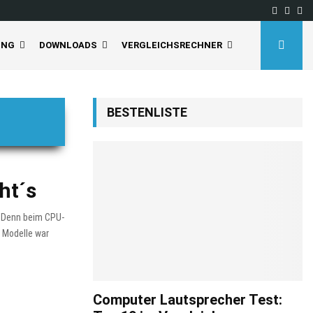
Facebo
Inst
Yo
UNG
DOWNLOADS
VERGLEICHSRECHNER
BESTENLISTE
ht´s
r. Denn beim CPU-
r Modelle war
Computer Lautsprecher Test: