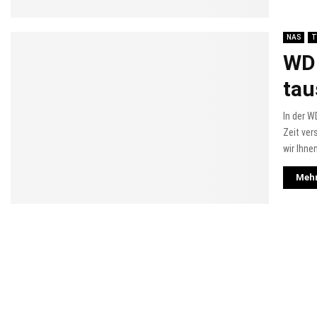
NAS
T
WD 
tau
In der W
Zeit ver
wir Ihnen
Mehr