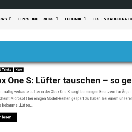
EWS
TIPPS UND TRICKS
TECHNIK
TEST & KAUFBERAT
d Tricks
Xbox
x One S: Lüfter tauschen – so ge
enmäßig verbaute Lüfter in der Xbox One S sorgt bei einigen Besitzern für Ärge
cheint Microsoft bei einigen Modell-Reihen gespart zu haben. Bei einem unsere
 bekannte „Lüfter...
 lesen