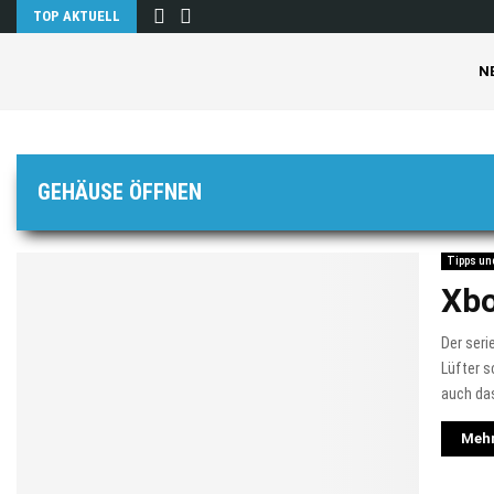
TOP AKTUELL
N
GEHÄUSE ÖFFNEN
Tipps un
Xbo
Der seri
Lüfter s
auch das
Mehr