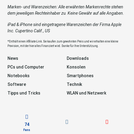
Marken- und Warenzeichen: Alle erwähnten Markenrechte stehen
dem jeweiligen Rechteinhaber zu. Keine Gewähr auf alle Angaben.
iPad & iPhone sind eingetragene Warenzeichen der Firma Apple
Inc. Cupertino Calif., US
*Enthält einen Affiliate-Link. Sie kaufen zum gewohnten Preis und wir erhalten eine kleine
Provision, mit der hier alles Finanziert wird. Danke für Ihre Unterstützung.
News
Downloads
PCs und Computer
Konsolen
Notebooks
Smartphones
Software
Technik
Tipps und Tricks
WLAN und Netzwerk
74
Fans