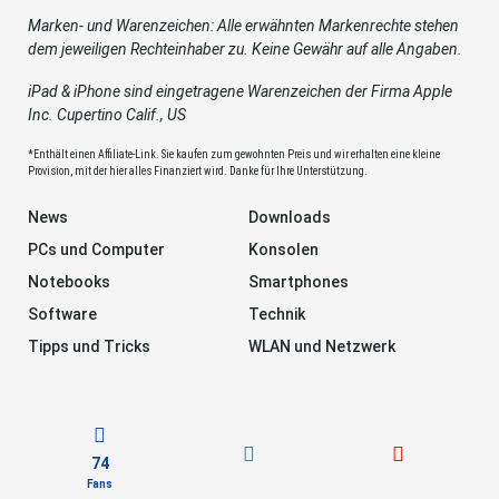
Marken- und Warenzeichen: Alle erwähnten Markenrechte stehen
dem jeweiligen Rechteinhaber zu. Keine Gewähr auf alle Angaben.
iPad & iPhone sind eingetragene Warenzeichen der Firma Apple
Inc. Cupertino Calif., US
*Enthält einen Affiliate-Link. Sie kaufen zum gewohnten Preis und wir erhalten eine kleine
Provision, mit der hier alles Finanziert wird. Danke für Ihre Unterstützung.
News
Downloads
PCs und Computer
Konsolen
Notebooks
Smartphones
Software
Technik
Tipps und Tricks
WLAN und Netzwerk
74
Fans