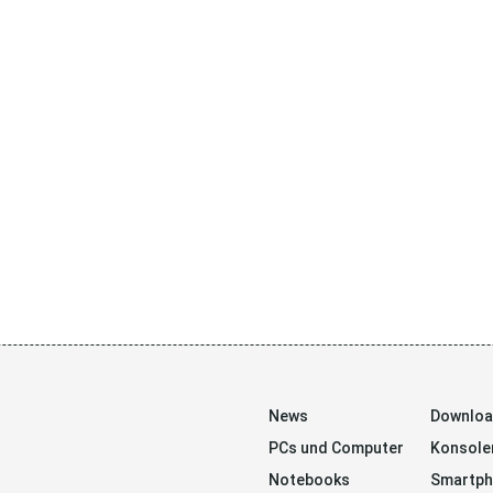
News
Downlo
PCs und Computer
Konsole
Notebooks
Smartp