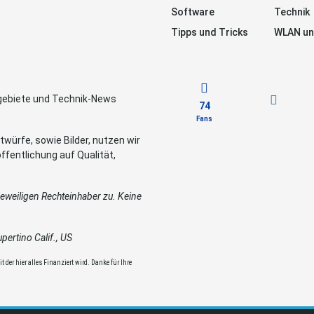
Software
Technik
Tipps und Tricks
WLAN un
sgebiete und Technik-News
74
Fans
würfe, sowie Bilder, nutzen wir
ffentlichung auf Qualität,
weiligen Rechteinhaber zu. Keine
ertino Calif., US
 der hier alles Finanziert wird. Danke für Ihre