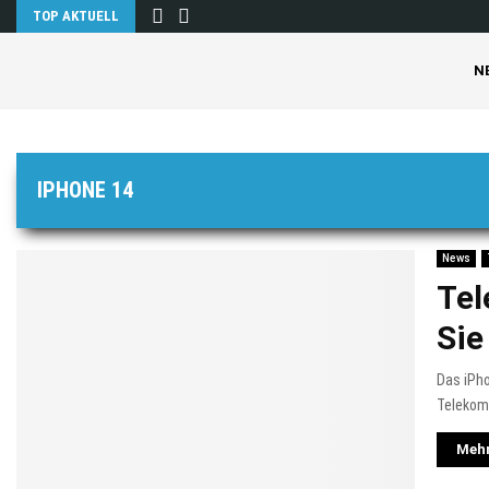
TOP AKTUELL
N
IPHONE 14
News
Tel
Sie
Das iPho
Telekom 
Mehr