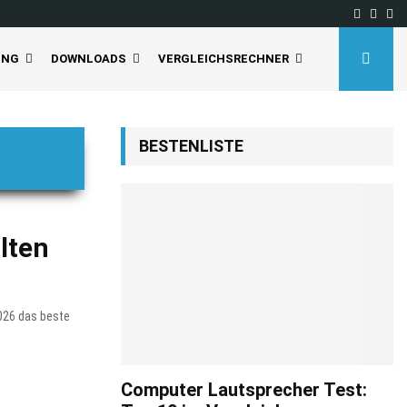
Facebo
Inst
Yo
UNG
DOWNLOADS
VERGLEICHSRECHNER
BESTENLISTE
lten
2026 das beste
Computer Lautsprecher Test: