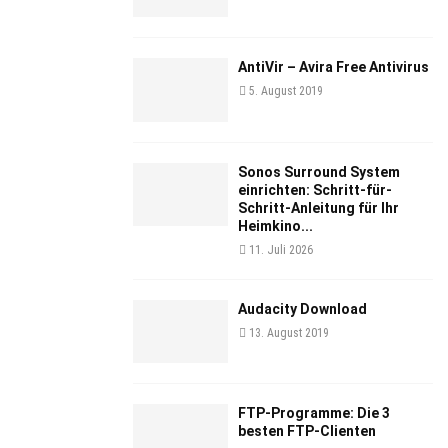
AntiVir – Avira Free Antivirus
5. August 2019
Sonos Surround System
einrichten: Schritt-für-
Schritt-Anleitung für Ihr
Heimkino...
11. Juli 2026
Audacity Download
13. August 2019
FTP-Programme: Die 3
besten FTP-Clienten