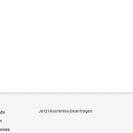
Jetzt kostenlos beantragen:
ads
n
hones