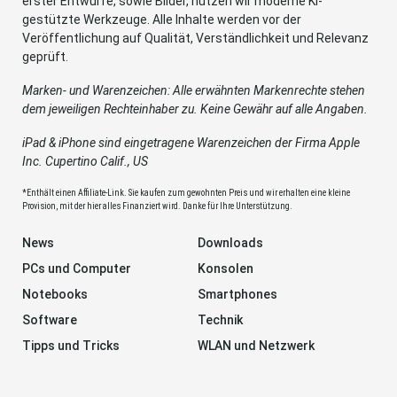
erster Entwürfe, sowie Bilder, nutzen wir moderne KI-
gestützte Werkzeuge. Alle Inhalte werden vor der
Veröffentlichung auf Qualität, Verständlichkeit und Relevanz
geprüft.
Marken- und Warenzeichen: Alle erwähnten Markenrechte stehen
dem jeweiligen Rechteinhaber zu. Keine Gewähr auf alle Angaben.
iPad & iPhone sind eingetragene Warenzeichen der Firma Apple
Inc. Cupertino Calif., US
*Enthält einen Affiliate-Link. Sie kaufen zum gewohnten Preis und wir erhalten eine kleine
Provision, mit der hier alles Finanziert wird. Danke für Ihre Unterstützung.
News
Downloads
PCs und Computer
Konsolen
Notebooks
Smartphones
Software
Technik
Tipps und Tricks
WLAN und Netzwerk