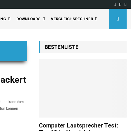
Facebo
Inst
Yo
UNG
DOWNLOADS
VERGLEICHSRECHNER
BESTENLISTE
lackert
, dann kann dies
 tun können.
Computer Lautsprecher Test: