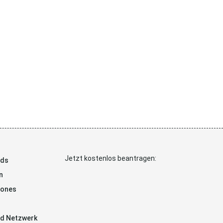
Jetzt kostenlos beantragen:
ads
n
hones
d Netzwerk