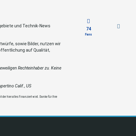
sgebiete und Technik-News
74
Fans
würfe, sowie Bilder, nutzen wir
ffentlichung auf Qualität,
weiligen Rechteinhaber zu. Keine
ertino Calif., US
 der hier alles Finanziert wird. Danke für Ihre