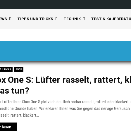
EWS
TIPPS UND TRICKS
TECHNIK
TEST & KAUFBERAT
d Tricks
Xbox
x One S: Lüfter rasselt, rattert, k
as tun?
 Lüfter Ihrer Xbox One S plötzlich deutlich hörbar rasselt, rattert oder klackert
iedliche Gründe haben. Wir erklären Ihnen was Sie gegen das nervige Geräusch
sselt, rattert, klackert...
 lesen