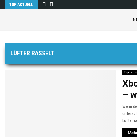
TOP AKTUELL
N
LÜFTER RASSELT
Tipps un
Xbo
– w
Wenn der
untersch
Lüfter ra
Mehr