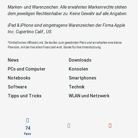
Marken- und Warenzeichen: Alle erwähnten Markenrechte stehen
dem jeweiligen Rechteinhaber zu. Keine Gewähr auf alle Angaben.
iPad & iPhone sind eingetragene Warenzeichen der Firma Apple
Inc. Cupertino Calif., US
*Enthält einen Affiliate-Link. Sie kaufen zum gewohnten Preis und wir erhalten eine kleine
Provision, mit der hier alles Finanziert wird. Danke für Ihre Unterstützung.
News
Downloads
PCs und Computer
Konsolen
Notebooks
Smartphones
Software
Technik
Tipps und Tricks
WLAN und Netzwerk
74
Fans