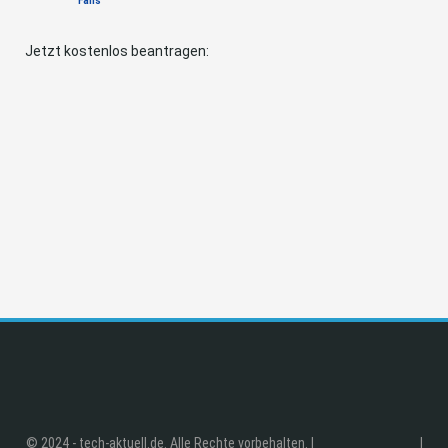
Fans
Jetzt kostenlos beantragen:
© 2024 - tech-aktuell.de. Alle Rechte vorbehalten. |
|