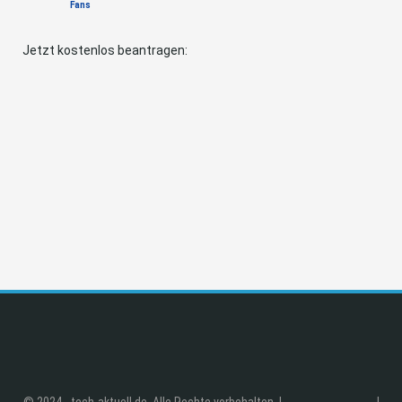
Fans
Jetzt kostenlos beantragen:
© 2024 - tech-aktuell.de. Alle Rechte vorbehalten. |
|