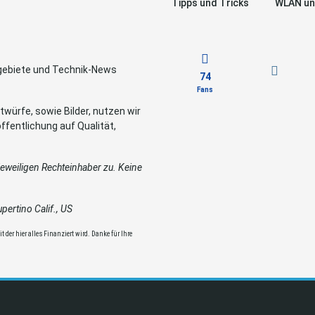
Tipps und Tricks
WLAN un
sgebiete und Technik-News
74
Fans
würfe, sowie Bilder, nutzen wir
ffentlichung auf Qualität,
weiligen Rechteinhaber zu. Keine
ertino Calif., US
 der hier alles Finanziert wird. Danke für Ihre