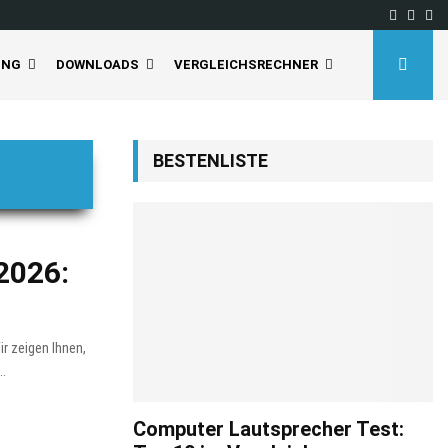
Facebo
Inst
Yo
UNG
DOWNLOADS
VERGLEICHSRECHNER
BESTENLISTE
2026:
r zeigen Ihnen,
..
Computer Lautsprecher Test: