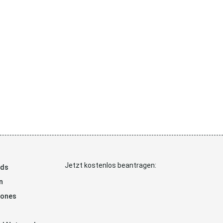
Jetzt kostenlos beantragen:
ads
n
hones