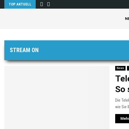
TOP AKTUELL
N
STREAM ON
News
Tel
So 
Die Tele
wie Sie
Mehr