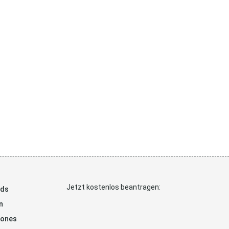
Jetzt kostenlos beantragen:
ads
n
hones