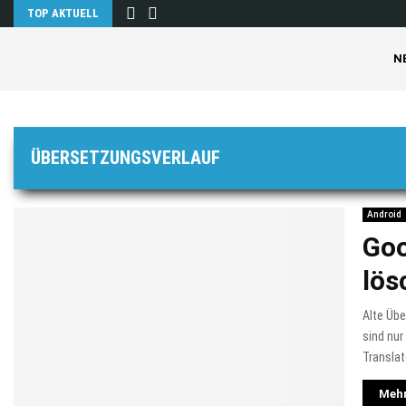
TOP AKTUELL
N
ÜBERSETZUNGSVERLAUF
Android
Goo
lös
Alte Üb
sind nu
Translat
Mehr