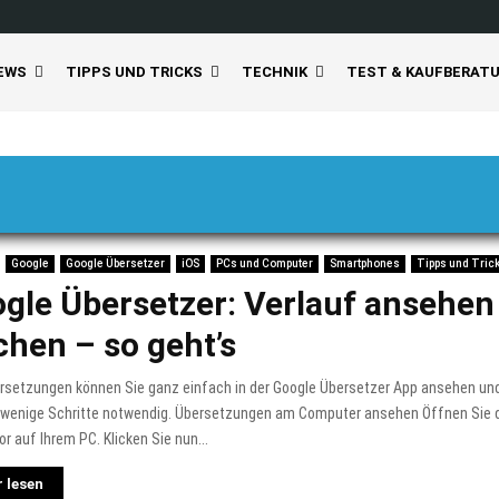
EWS
TIPPS UND TRICKS
TECHNIK
TEST & KAUFBERAT
Google
Google Übersetzer
iOS
PCs und Computer
Smartphones
Tipps und Tric
gle Übersetzer: Verlauf ansehen
chen – so geht’s
ersetzungen können Sie ganz einfach in der Google Übersetzer App ansehen un
r wenige Schritte notwendig. Übersetzungen am Computer ansehen Öffnen Sie 
or auf Ihrem PC. Klicken Sie nun...
 lesen