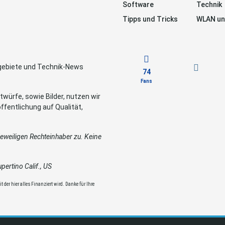
Software
Technik
Tipps und Tricks
WLAN un
sgebiete und Technik-News
74
Fans
würfe, sowie Bilder, nutzen wir
ffentlichung auf Qualität,
weiligen Rechteinhaber zu. Keine
ertino Calif., US
 der hier alles Finanziert wird. Danke für Ihre