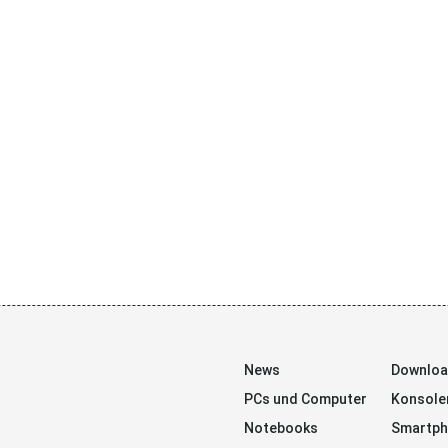
News
Downlo
PCs und Computer
Konsole
Notebooks
Smartp