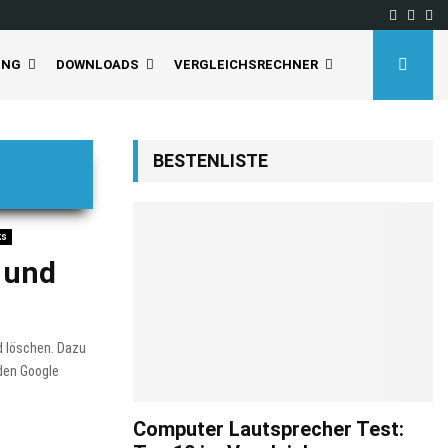
Facebo
Inst
Yo
UNG
DOWNLOADS
VERGLEICHSRECHNER
BESTENLISTE
ks
 und
d löschen. Dazu
den Google
Computer Lautsprecher Test: