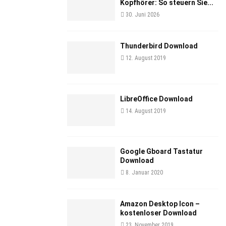
Kopfhörer: So steuern Sie...
30. Juni 2026
Thunderbird Download
12. August 2019
LibreOffice Download
14. August 2019
Google Gboard Tastatur
Download
8. Januar 2020
Amazon Desktop Icon –
kostenloser Download
23. November 2019