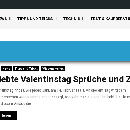
EWS
TIPPS UND TRICKS
TECHNIK
TEST & KAUFBERAT
News
Tipps und Tricks
Wissenswertes
iebte Valentinstag Sprüche und Z
ntinstag findet, wie jedes Jahr, am 14. Februar statt. An diesem Tag wird dem
smenschen wieder einmal mehr gesagt, wie sehr man sie oder ihn liebt. Heute 
 diesem Anlass die...
 lesen