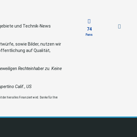
sgebiete und Technik-News
74
Fans
würfe, sowie Bilder, nutzen wir
ffentlichung auf Qualität,
weiligen Rechteinhaber zu. Keine
ertino Calif., US
 der hier alles Finanziert wird. Danke für Ihre