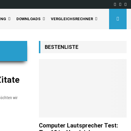
Facebo
Inst
Yo
UNG
DOWNLOADS
VERGLEICHSRECHNER
BESTENLISTE
itate
möchten wir
Computer Lautsprecher Test: