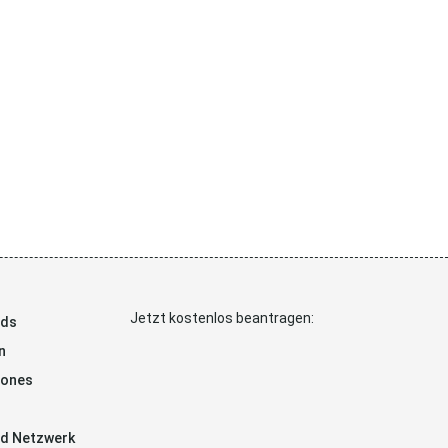
Jetzt kostenlos beantragen:
ads
n
hones
d Netzwerk