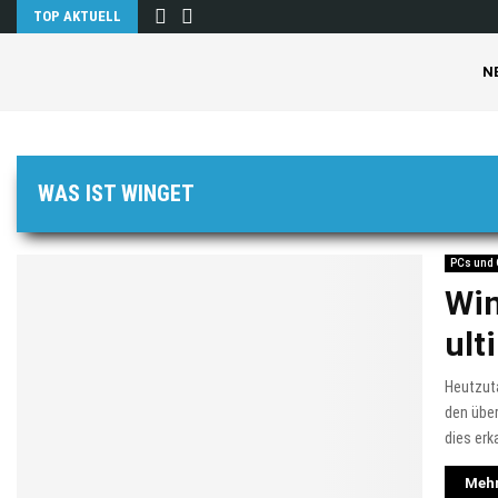
TOP AKTUELL
N
WAS IST WINGET
PCs und
Win
ult
Heutzuta
den über
dies erk
Mehr