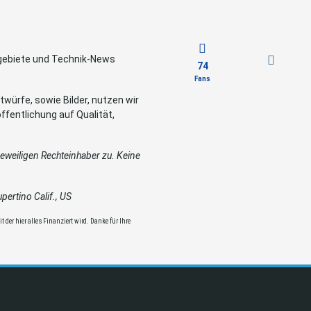
sgebiete und Technik-News
74
Fans
würfe, sowie Bilder, nutzen wir
ffentlichung auf Qualität,
weiligen Rechteinhaber zu. Keine
ertino Calif., US
 der hier alles Finanziert wird. Danke für Ihre