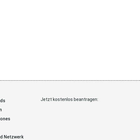
Jetzt kostenlos beantragen:
ads
n
hones
d Netzwerk