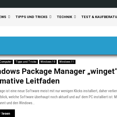
EWS
TIPPS UND TRICKS
TECHNIK
TEST & KAUFBERAT
 Computer
Tipps und Tricks
Windows 10
Windows 11
dows Package Manager „winget“
imative Leitfaden
ge ist eine neue Software meist mit nur wenigen Klicks installiert, daher verlie
blick, welche Software überhaupt noch aktuell und auf dem PC installiert ist. M
annt und den Windows...
 lesen