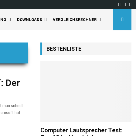
Facebo
Inst
Yo
UNG
DOWNLOADS
VERGLEICHSRECHNER
BESTENLISTE
: Der
rt man schnell
icrosoft hat
Computer Lautsprecher Test: