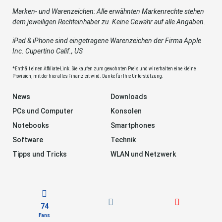
Marken- und Warenzeichen: Alle erwähnten Markenrechte stehen
dem jeweiligen Rechteinhaber zu. Keine Gewähr auf alle Angaben.
iPad & iPhone sind eingetragene Warenzeichen der Firma Apple
Inc. Cupertino Calif., US
*Enthält einen Affiliate-Link. Sie kaufen zum gewohnten Preis und wir erhalten eine kleine
Provision, mit der hier alles Finanziert wird. Danke für Ihre Unterstützung.
News
Downloads
PCs und Computer
Konsolen
Notebooks
Smartphones
Software
Technik
Tipps und Tricks
WLAN und Netzwerk
74
Fans