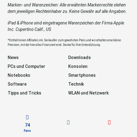
Marken- und Warenzeichen: Alle erwähnten Markenrechte stehen
dem jeweiligen Rechteinhaber zu. Keine Gewähr auf alle Angaben.
iPad & iPhone sind eingetragene Warenzeichen der Firma Apple
Inc. Cupertino Calif., US
*Enthält einen Affiliate-Link. Sie kaufen zum gewohnten Preis und wir erhalten eine kleine
Provision, mit der hier alles Finanziert wird. Danke für Ihre Unterstützung.
News
Downloads
PCs und Computer
Konsolen
Notebooks
Smartphones
Software
Technik
Tipps und Tricks
WLAN und Netzwerk
74
Fans