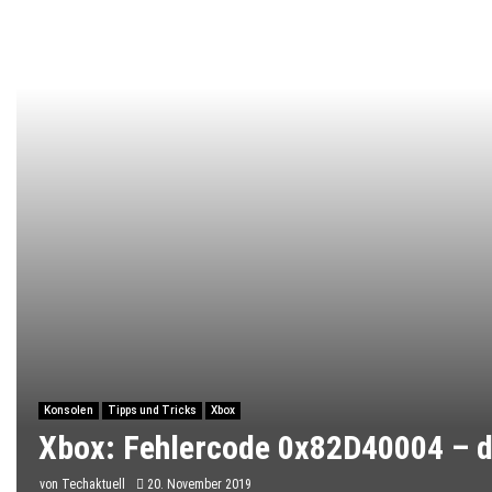
Konsolen
Tipps und Tricks
Xbox
Xbox: Fehlercode 0x82D40004 – d
von
Techaktuell
20. November 2019