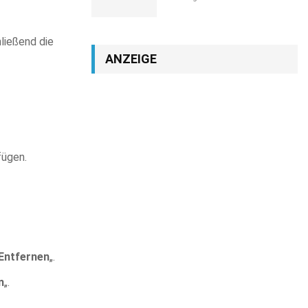
hließend die
ANZEIGE
fügen.
Entfernen
„.
n
„.