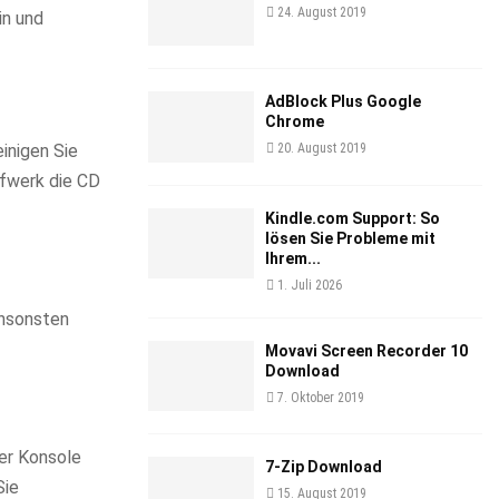
24. August 2019
in und
AdBlock Plus Google
Chrome
inigen Sie
20. August 2019
ufwerk die CD
Kindle.com Support: So
lösen Sie Probleme mit
Ihrem...
1. Juli 2026
Ansonsten
Movavi Screen Recorder 10
Download
7. Oktober 2019
der Konsole
7-Zip Download
Sie
15. August 2019