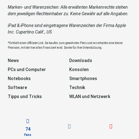
Marken- und Warenzeichen: Alle erwähnten Markenrechte stehen
dem jeweiligen Rechteinhaber zu. Keine Gewähr auf alle Angaben.
iPad & iPhone sind eingetragene Warenzeichen der Firma Apple
Inc. Cupertino Calif., US
*Enthält einen Affiliate-Link. Sie kaufen zum gewohnten Preis und wir erhalten eine kleine
Provision, mit der hier alles Finanziert wird. Danke für Ihre Unterstützung.
News
Downloads
PCs und Computer
Konsolen
Notebooks
Smartphones
Software
Technik
Tipps und Tricks
WLAN und Netzwerk
74
Fans