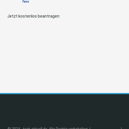
Fans
Jetzt kostenlos beantragen:
© 2024 - tech-aktuell.de. Alle Rechte vorbehalten. |
|