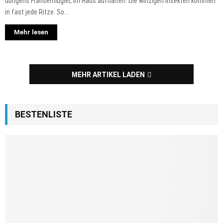
übrigens Fransenflügler, im Haus aufhalten. Die winzigen Insekten kommen
in fast jede Ritze. So...
Mehr lesen
MEHR ARTIKEL LADEN
BESTENLISTE