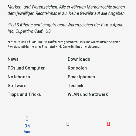
Marken- und Warenzeichen: Alle erwähnten Markenrechte stehen
dem jeweiligen Rechteinhaber zu. Keine Gewähr auf alle Angaben.
iPad & iPhone sind eingetragene Warenzeichen der Firma Apple
Inc. Cupertino Calif., US
*Enthält einen Affiliate-Link. Sie kaufen zum gewohnten Preis und wir erhalten eine kleine
Provision, mit der hier alles Finanziert wird. Danke für Ihre Unterstützung.
News
Downloads
PCs und Computer
Konsolen
Notebooks
Smartphones
Software
Technik
Tipps und Tricks
WLAN und Netzwerk
74
Fans