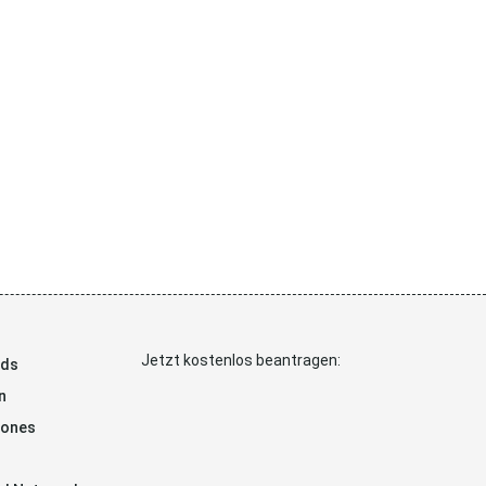
Jetzt kostenlos beantragen:
ads
n
hones