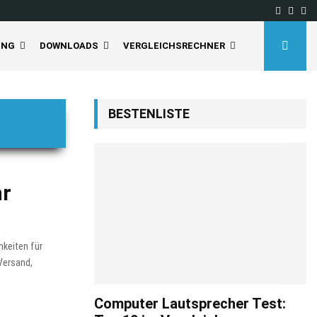
Facebo
Inst
Yo
UNG
DOWNLOADS
VERGLEICHSRECHNER
BESTENLISTE
hr
hkeiten für
Versand,
Computer Lautsprecher Test: