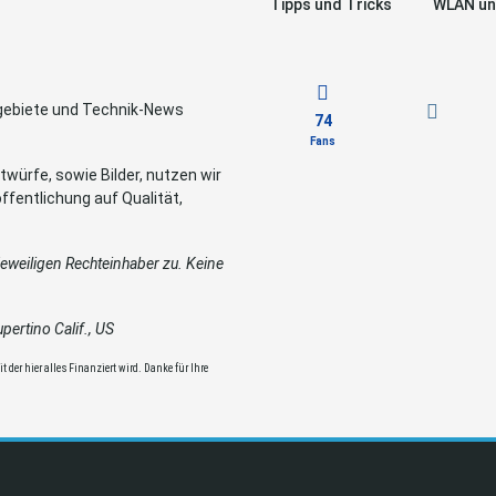
Tipps und Tricks
WLAN un
sgebiete und Technik-News
74
Fans
würfe, sowie Bilder, nutzen wir
ffentlichung auf Qualität,
weiligen Rechteinhaber zu. Keine
ertino Calif., US
 der hier alles Finanziert wird. Danke für Ihre