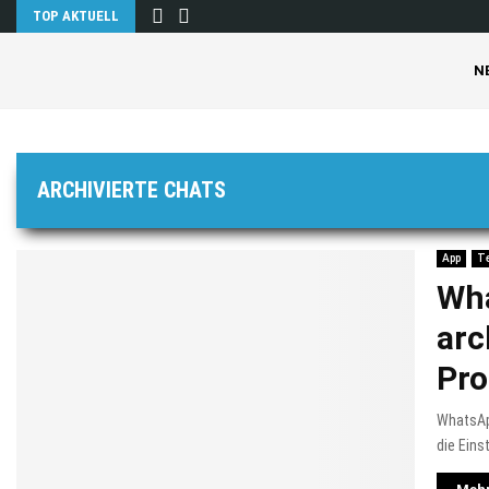
TOP AKTUELL
N
ARCHIVIERTE CHATS
App
T
Wha
arc
Pr
WhatsApp
die Eins