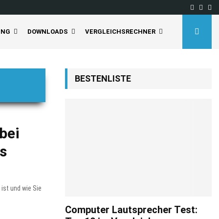
Facebo
Inst
Yo
UNG
DOWNLOADS
VERGLEICHSRECHNER
BESTENLISTE
bei
as
ist und wie Sie
Computer Lautsprecher Test: