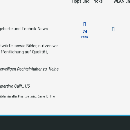
Tipps und Tricks
WLAN un
sgebiete und Technik-News
74
Fans
würfe, sowie Bilder, nutzen wir
ffentlichung auf Qualität,
weiligen Rechteinhaber zu. Keine
ertino Calif., US
 der hier alles Finanziert wird. Danke für Ihre