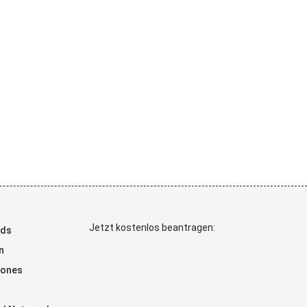
Jetzt kostenlos beantragen:
ads
n
hones