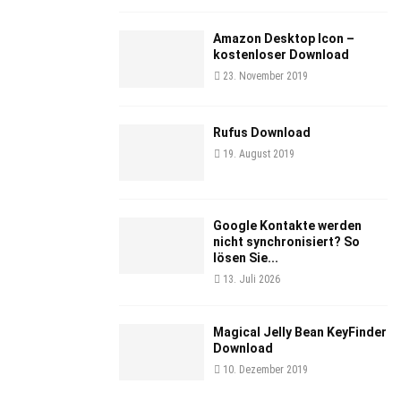
Amazon Desktop Icon –
kostenloser Download
23. November 2019
Rufus Download
19. August 2019
Google Kontakte werden
nicht synchronisiert? So
lösen Sie...
13. Juli 2026
Magical Jelly Bean KeyFinder
Download
10. Dezember 2019