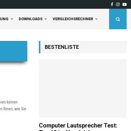
Facebook
Insta
Yo
deaktivieren Sie…
Tineco Floor One S5 Pro 2
TUNG
DOWNLOADS
VERGLEICHSRECHNER
BESTENLISTE
ren keinen
n Ihnen, wie Sie
Computer Lautsprecher Test: