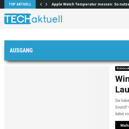
lösen…
TOP AKTUELL
Apple Watch Temperatur messen: So nutz
AUSGANG
Noteboo
Win
Lau
Sie hab
Sound? O
dabei v
Mehr