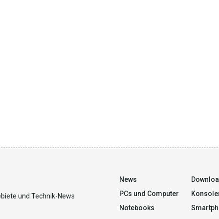
News
Downlo
PCs und Computer
Konsole
ebiete und Technik-News
Notebooks
Smartph