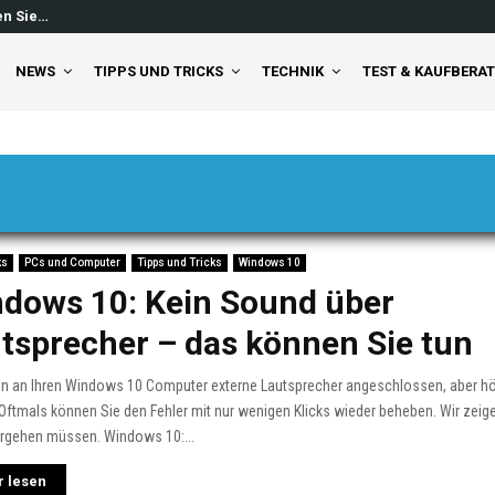
en Sie…
Windows 11 Feed ausschalten: So 
NEWS
TIPPS UND TRICKS
TECHNIK
TEST & KAUFBERA
ks
PCs und Computer
Tipps und Tricks
Windows 10
dows 10: Kein Sound über
tsprecher – das können Sie tun
en an Ihren Windows 10 Computer externe Lautsprecher angeschlossen, aber hö
ftmals können Sie den Fehler mit nur wenigen Klicks wieder beheben. Wir zeige
orgehen müssen. Windows 10:...
 lesen