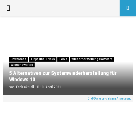
PRIMARY
MENU
Downloads
Tipps und Tricks
Tools
Wiederherstellungssoftware
Wissenswertes
5 Alternativen zur Systemwiederherstellung für
Windows 10
von
Tech aktuell
13. April 2021
Bild © pixabay / eigene Anpassung