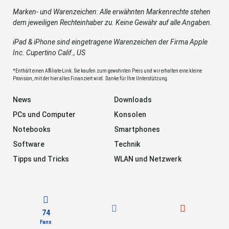
Marken- und Warenzeichen: Alle erwähnten Markenrechte stehen
dem jeweiligen Rechteinhaber zu. Keine Gewähr auf alle Angaben.
iPad & iPhone sind eingetragene Warenzeichen der Firma Apple
Inc. Cupertino Calif., US
*Enthält einen Affiliate-Link. Sie kaufen zum gewohnten Preis und wir erhalten eine kleine
Provision, mit der hier alles Finanziert wird. Danke für Ihre Unterstützung.
News
Downloads
PCs und Computer
Konsolen
Notebooks
Smartphones
Software
Technik
Tipps und Tricks
WLAN und Netzwerk
74
Fans