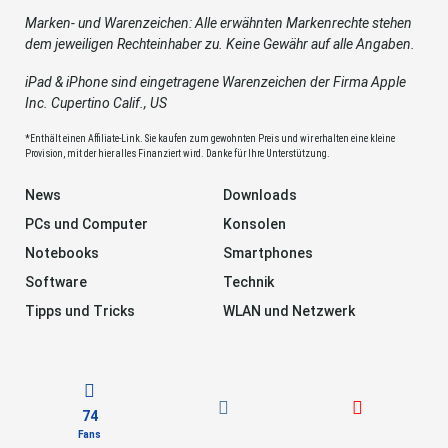
Marken- und Warenzeichen: Alle erwähnten Markenrechte stehen
dem jeweiligen Rechteinhaber zu. Keine Gewähr auf alle Angaben.
iPad & iPhone sind eingetragene Warenzeichen der Firma Apple
Inc. Cupertino Calif., US
*Enthält einen Affiliate-Link. Sie kaufen zum gewohnten Preis und wir erhalten eine kleine
Provision, mit der hier alles Finanziert wird. Danke für Ihre Unterstützung.
News
Downloads
PCs und Computer
Konsolen
Notebooks
Smartphones
Software
Technik
Tipps und Tricks
WLAN und Netzwerk
74
Fans