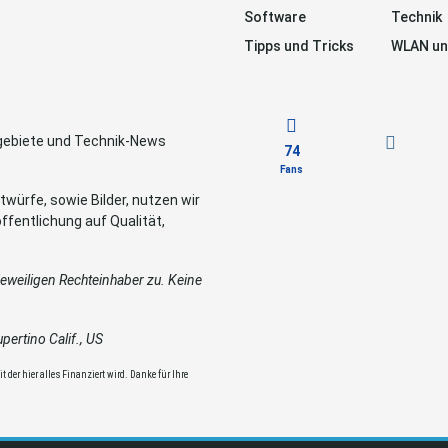
Software
Technik
Tipps und Tricks
WLAN un
sgebiete und Technik-News
74
Fans
würfe, sowie Bilder, nutzen wir
ffentlichung auf Qualität,
weiligen Rechteinhaber zu. Keine
ertino Calif., US
 der hier alles Finanziert wird. Danke für Ihre