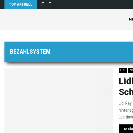
TOP AKTUELL
N
BEZAHLSYSTEM
Lidl
N
Lid
Sch
Lidl Pay
hinterl
Legitimi
Mehr