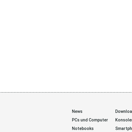
News
Downlo
PCs und Computer
Konsole
Notebooks
Smartp