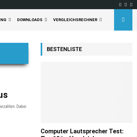
Facebo
Inst
Yo
UNG
DOWNLOADS
VERGLEICHSRECHNER
BESTENLISTE
us
 bezahlen. Dabei
Computer Lautsprecher Test: