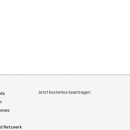
Jetzt kostenlos beantragen:
ads
n
hones
d Netzwerk