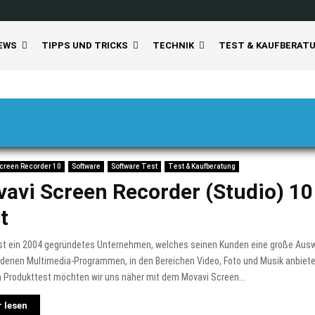
EWS
TIPPS UND TRICKS
TECHNIK
TEST & KAUFBERAT
creen Recorder 10
Software
Software Test
Test & Kaufberatung
avi Screen Recorder (Studio) 10
t
ist ein 2004 gegründetes Unternehmen, welches seinen Kunden eine große Aus
denen Multimedia-Programmen, in den Bereichen Video, Foto und Musik anbiete
 Produkttest möchten wir uns näher mit dem Movavi Screen...
 lesen