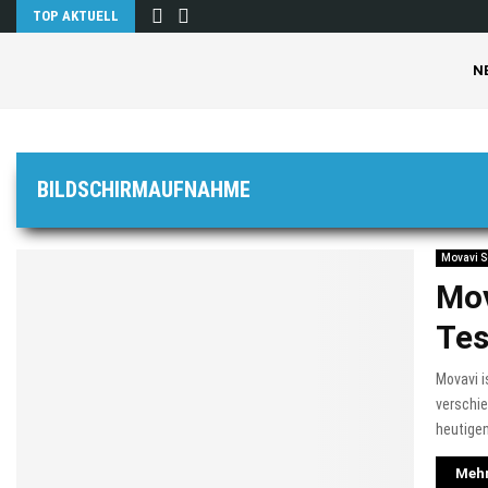
TOP AKTUELL
N
BILDSCHIRMAUFNAHME
Movavi S
Mov
Tes
Movavi 
verschie
heutigen
Mehr