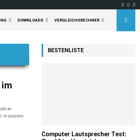
Facebo
Inst
Yo
UNG
DOWNLOADS
VERGLEICHSRECHNER
BESTENLISTE
 im
wahl an
t. In unserem
Computer Lautsprecher Test: