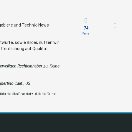
sgebiete und Technik-News
74
Fans
würfe, sowie Bilder, nutzen wir
ffentlichung auf Qualität,
weiligen Rechteinhaber zu. Keine
ertino Calif., US
 der hier alles Finanziert wird. Danke für Ihre