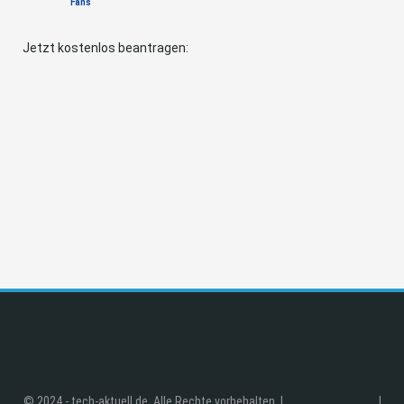
Fans
Jetzt kostenlos beantragen:
© 2024 - tech-aktuell.de. Alle Rechte vorbehalten. |
|