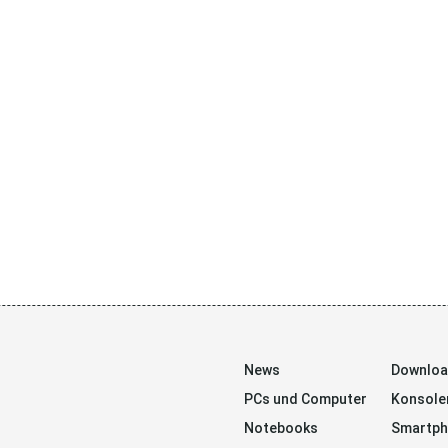
News
Downlo
PCs und Computer
Konsole
Notebooks
Smartp