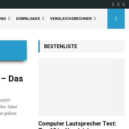
Facebo
Inst
Yo
UNG
DOWNLOADS
VERGLEICHSRECHNER
BESTENLISTE
 – Das
schritt
len. Dabei
er größere
Computer Lautsprecher Test: