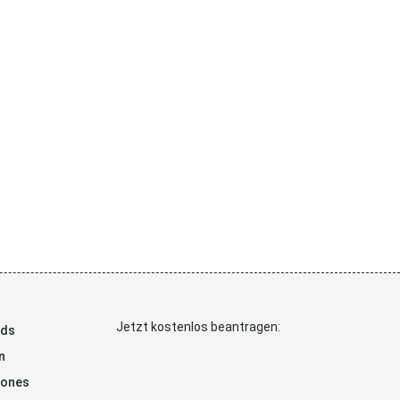
Jetzt kostenlos beantragen:
ads
n
hones