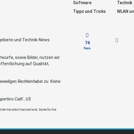
Software
Technik
Tipps und Tricks
WLAN un
sgebiete und Technik-News
74
Fans
würfe, sowie Bilder, nutzen wir
ffentlichung auf Qualität,
weiligen Rechteinhaber zu. Keine
ertino Calif., US
 der hier alles Finanziert wird. Danke für Ihre