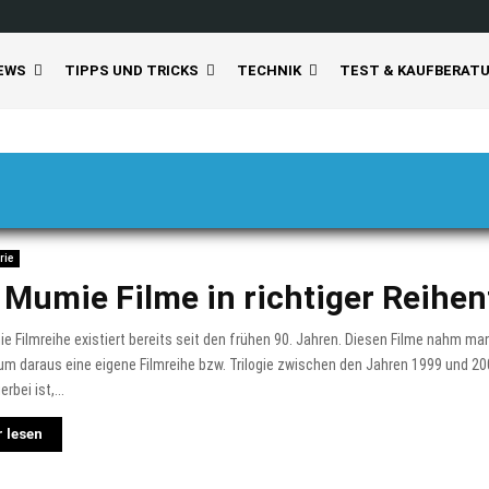
EWS
TIPPS UND TRICKS
TECHNIK
TEST & KAUFBERAT
rie
 Mumie Filme in richtiger Reihen
e Filmreihe existiert bereits seit den frühen 90. Jahren. Diesen Filme nahm m
 um daraus eine eigene Filmreihe bzw. Trilogie zwischen den Jahren 1999 und 2
rbei ist,...
 lesen