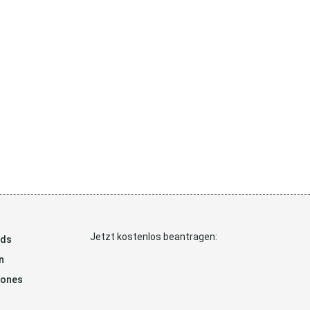
Jetzt kostenlos beantragen:
ads
n
hones