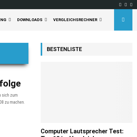
Facebo
Inst
Yo
UNG
DOWNLOADS
VERGLEICHSRECHNER
BESTENLISTE
folge
an sich zum
008 zu machen.
Computer Lautsprecher Test: