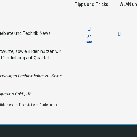
Tipps und Tricks
WLAN un
sgebiete und Technik-News
74
Fans
würfe, sowie Bilder, nutzen wir
ffentlichung auf Qualität,
weiligen Rechteinhaber zu. Keine
ertino Calif., US
 der hier alles Finanziert wird. Danke für Ihre