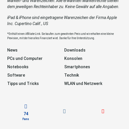
Marken- und Warenzeichen: Alle erwähnten Markenrechte stehen
dem jeweiligen Rechteinhaber zu. Keine Gewähr auf alle Angaben.
iPad & iPhone sind eingetragene Warenzeichen der Firma Apple
Inc. Cupertino Calif., US
*Enthält einen Affiliate-Link. Sie kaufen zum gewohnten Preis und wir erhalten eine kleine
Provision, mit der hier alles Finanziert wird. Danke für Ihre Unterstützung.
News
Downloads
PCs und Computer
Konsolen
Notebooks
Smartphones
Software
Technik
Tipps und Tricks
WLAN und Netzwerk
74
Fans