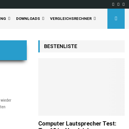
Facebo
Inst
Yo
UNG
DOWNLOADS
VERGLEICHSRECHNER
BESTENLISTE
d wieder
rten
Computer Lautsprecher Test: