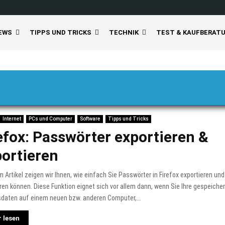
EWS
TIPPS UND TRICKS
TECHNIK
TEST & KAUFBERAT
Internet
PCs und Computer
Software
Tipps und Tricks
efox: Passwörter exportieren &
ortieren
m Artikel zeigen wir Ihnen, wie einfach Sie Passwörter in Firefox exportieren un
ren können. Diese Funktion eignet sich vor allem dann, wenn Sie Ihre gespeiche
daten auf einem neuen bzw. anderen Computer,...
 lesen