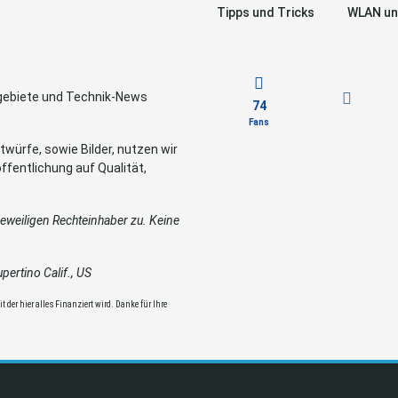
Tipps und Tricks
WLAN un
sgebiete und Technik-News
74
Fans
würfe, sowie Bilder, nutzen wir
ffentlichung auf Qualität,
weiligen Rechteinhaber zu. Keine
ertino Calif., US
 der hier alles Finanziert wird. Danke für Ihre