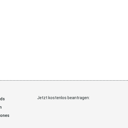
Jetzt kostenlos beantragen:
ads
n
hones